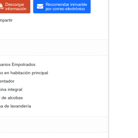
Descargar
Recomendar inmueble
información
por correo electrónico
partir
arios Empotrados
o en habitación principal
entador
ina integral
l de alcobas
a de lavandería