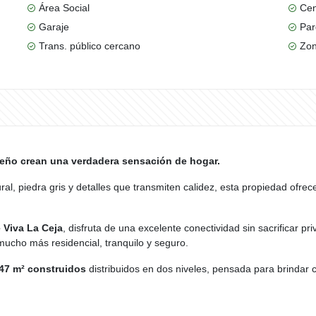
Área Social
Cen
Garaje
Par
Trans. público cercano
Zon
iseño crean una verdadera sensación de hogar.
, piedra gris y detalles que transmiten calidez, esta propiedad ofrec
e Viva La Ceja
, disfruta de una excelente conectividad sin sacrificar pr
mucho más residencial, tranquilo y seguro.
47 m² construidos
distribuidos en dos niveles, pensada para brindar c