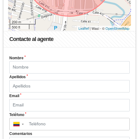
200 m
500 ft
Leaflet
| Wasi - ©
OpenStreetMap
Contacte al agente
*
Nombre
*
Apellidos
*
Email
*
Teléfono
▼
Comentarios