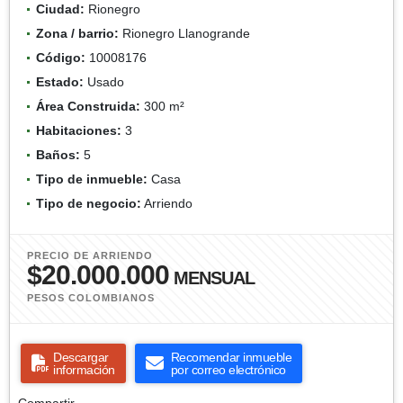
Ciudad:
Rionegro
Zona / barrio:
Rionegro Llanogrande
Código:
10008176
Estado:
Usado
Área Construida:
300 m²
Habitaciones:
3
Baños:
5
Tipo de inmueble:
Casa
Tipo de negocio:
Arriendo
PRECIO DE ARRIENDO
$20.000.000
MENSUAL
PESOS COLOMBIANOS
Descargar
Recomendar inmueble
información
por correo electrónico
Compartir