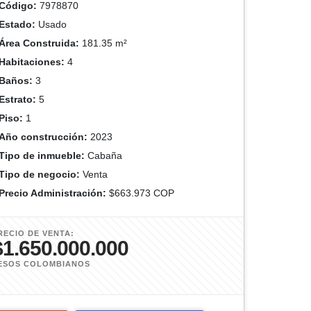
Código:
7978870
Estado:
Usado
Área Construida:
181.35 m²
Habitaciones:
4
Baños:
3
Estrato:
5
Piso:
1
Año construcción:
2023
Tipo de inmueble:
Cabaña
Tipo de negocio:
Venta
Precio Administración:
$663.973 COP
RECIO DE VENTA:
$1.650.000.000
ESOS COLOMBIANOS