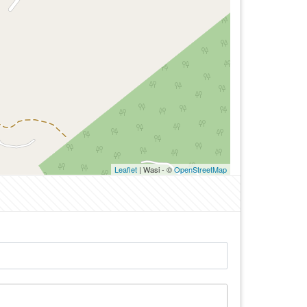
Leaflet
| Wasi - ©
OpenStreetMap