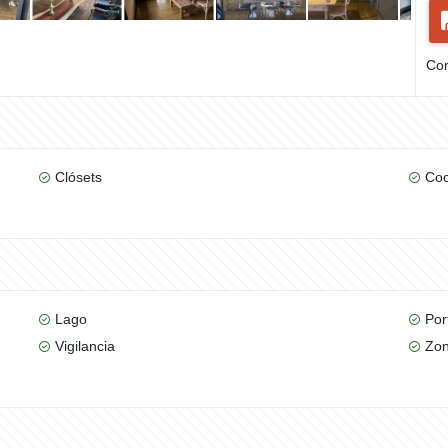
Com
Clósets
Coc
Lago
Por
Vigilancia
Zon