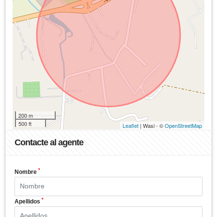
200 m
500 ft
Leaflet
| Wasi - ©
OpenStreetMap
Contacte al agente
*
Nombre
*
Apellidos