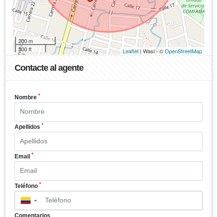
200 m
500 ft
Leaflet
| Wasi - ©
OpenStreetMap
Contacte al agente
*
Nombre
*
Apellidos
*
Email
*
Teléfono
▼
Comentarios